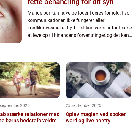
rette behandling for dit syn
Mange par kan have perioder i deres forhold, hvor
kommunikationen ikke fungerer, eller
konfliktniveauet er højt. Det kan være udfordrende
at leve op til hinandens forventninger, og det kan
føre til frustration og konflikter. I nog...
 september 2025
25 september 2025
ab stærke relationer med
Oplev magien ved spoken
ne børns bedsteforældre
word og live poetry