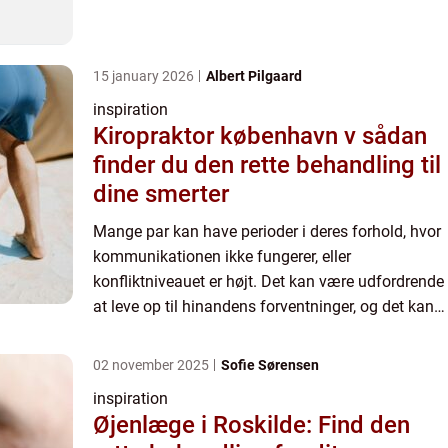
føre til frustration og konflikter. I nog...
15 january 2026
Albert Pilgaard
inspiration
Kiropraktor københavn v sådan
finder du den rette behandling til
dine smerter
Mange par kan have perioder i deres forhold, hvor
kommunikationen ikke fungerer, eller
konfliktniveauet er højt. Det kan være udfordrende
at leve op til hinandens forventninger, og det kan
føre til frustration og konflikter. I nog...
02 november 2025
Sofie Sørensen
inspiration
Øjenlæge i Roskilde: Find den