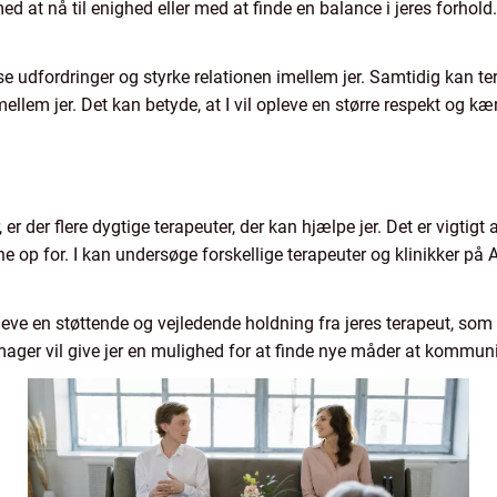
d at nå til enighed eller med at finde en balance i jeres forhold.
e udfordringer og styrke relationen imellem jer. Samtidig kan te
lem jer. Det kan betyde, at I vil opleve en større respekt og kær
 er der flere dygtige terapeuter, der kan hjælpe jer. Det er vigtigt 
bne op for. I kan undersøge forskellige terapeuter og klinikker på
opleve en støttende og vejledende holdning fra jeres terapeut, som
mager vil give jer en mulighed for at finde nye måder at kommuni