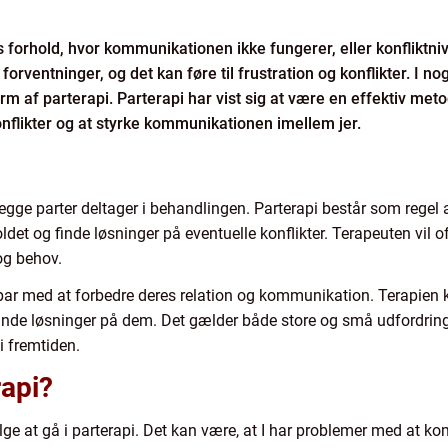
forhold, hvor kommunikationen ikke fungerer, eller konfliktniv
orventninger, og det kan føre til frustration og konflikter. I no
m af parterapi. Parterapi har vist sig at være en effektiv metod
flikter og at styrke kommunikationen imellem jer.
 begge parter deltager i behandlingen. Parterapi består som rege
ldet og finde løsninger på eventuelle konflikter. Terapeuten vil of
 og behov.
par med at forbedre deres relation og kommunikation. Terapien k
og finde løsninger på dem. Det gælder både store og små udfordrin
i fremtiden.
rapi?
ge at gå i parterapi. Det kan være, at I har problemer med at ko