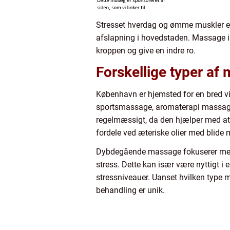
Stresset hverdag og ømme muskler er 
afslapning i hovedstaden. Massage i
kroppen og give en indre ro.
Forskellige typer a
København er hjemsted for en bred vif
sportsmassage, aromaterapi massage
regelmæssigt, da den hjælper med a
fordele ved æteriske olier med blide 
Dybdegående massage fokuserer mere p
stress. Dette kan især være nyttigt 
stressniveauer. Uanset hvilken type ma
behandling er unik.