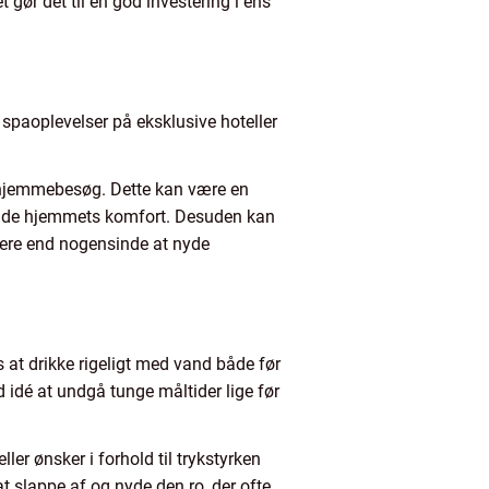
ør det til en god investering i ens
 spaoplevelser på eksklusive hoteller
er hjemmebesøg. Dette kan være en
rlade hjemmets komfort. Desuden kan
ttere end nogensinde at nyde
 at drikke rigeligt med vand både før
 idé at undgå tunge måltider lige før
 ønsker i forhold til trykstyrken
at slappe af og nyde den ro, der ofte