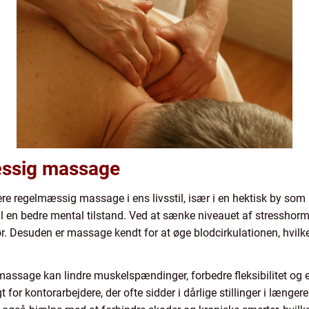
æssig massage
rere regelmæssig massage i ens livsstil, især i en hektisk by 
 til en bedre mental tilstand. Ved at sænke niveauet af stressho
r. Desuden er massage kendt for at øge blodcirkulationen, hvilk
massage kan lindre muskelspændinger, forbedre fleksibilitet og e
t for kontorarbejdere, der ofte sidder i dårlige stillinger i længere