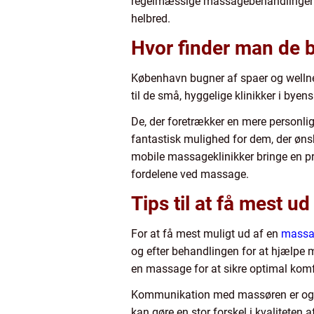
regelmæssige massagebehandlinger ogs
helbred.
Hvor finder man de 
København bugner af spaer og wellness
til de små, hyggelige klinikker i byen
De, der foretrækker en mere personli
fantastisk mulighed for dem, der øn
mobile massageklinikker bringe en pro
fordelene ved massage.
Tips til at få mest 
For at få mest muligt ud af en
massa
og efter behandlingen for at hjælpe m
en massage for at sikre optimal komf
Kommunikation med massøren er også 
kan gøre en stor forskel i kvaliteten 