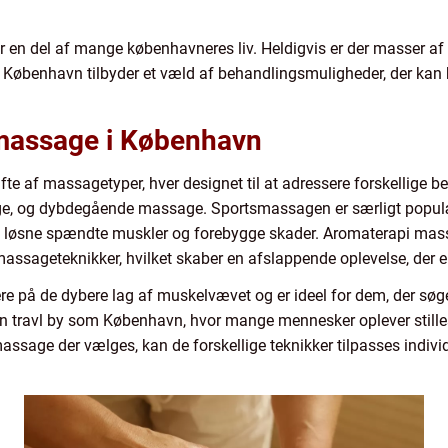
en del af mange københavneres liv. Heldigvis er der masser af m
 København tilbyder et væld af behandlingsmuligheder, der kan 
f massage i København
te af massagetyper, hver designet til at adressere forskellige 
, og dybdegående massage. Sportsmassagen er særligt populæ
t løsne spændte muskler og forebygge skader. Aromaterapi mas
massageteknikker, hvilket skaber en afslappende oplevelse, der e
å de dybere lag af muskelvævet og er ideel for dem, der søger
i en travl by som København, hvor mange mennesker oplever stil
ssage der vælges, kan de forskellige teknikker tilpasses individue