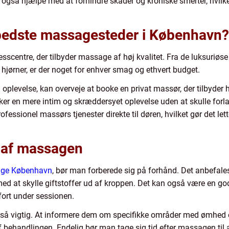
å hjælpe med at forhindre skader og kroniske smerter, hvilket g
bedste massagesteder i København?
centre, der tilbyder massage af høj kvalitet. Fra de luksuriøse
s hjørner, er der noget for enhver smag og ethvert budget.
g oplevelse, kan overveje at booke en privat massør, der tilbyd
sker en mere intim og skræddersyet oplevelse uden at skulle fo
fessionel massørs tjenester direkte til døren, hvilket gør det le
ud af massagen
ge København
, bør man forberede sig på forhånd. Det anbefales
ed at skylle giftstoffer ud af kroppen. Det kan også være en god
ort under sessionen.
vigtig. At informere dem om specifikke områder med ømhed eller
af behandlingen. Endelig bør man tage sig tid efter massagen til 