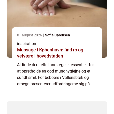
01 august 2026
Sofie Sørensen
inspiration
Massage i København: find ro og
velvære i hovedstaden
At finde den rette tandlæge er essentielt for
at opretholde en god mundhygiejne og et
sundt smil. For beboere i Vallensbæk og
omegn presenterer udfordringerne sig på
samme måde som for den resterende del af
landets befolkning: Hvordan vælger man
den ...