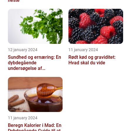
heste
12 january 2024
11 january 2024
Sundhed og ernæring: En
Rødt kød og graviditet:
dybdegående
Hvad skal du vide
undersøgelse af
vigtigheden af et godt
helbred og den rigtige
er...
11 january 2024
Beregn Kalorier i Mad: En
Dybdegående Guide til at