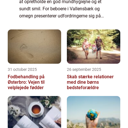
at opretholde en god mundhygiejne og et
sundt smil. For beboere i Vallensbæk og
omegn presenterer udfordringerne sig på
samme måde som for den resterende del af
landets befolkning: Hvordan vælger man
den ...
31 october 2025
26 september 2025
Fodbehandling på
Skab stærke relationer
Østerbro: Vejen til
med dine børns
velplejede fødder
bedsteforældre