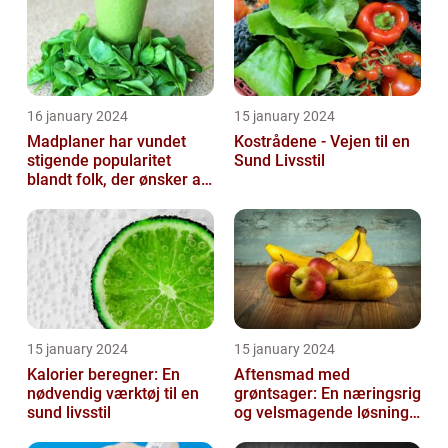
16 january 2024
15 january 2024
Madplaner har vundet
Kostrådene - Vejen til en
stigende popularitet
Sund Livsstil
blandt folk, der ønsker at
organisere og strukturere
deres...
15 january 2024
15 january 2024
Kalorier beregner: En
Aftensmad med
nødvendig værktøj til en
grøntsager: En næringsrig
sund livsstil
og velsmagende løsning
til en sund livsstil