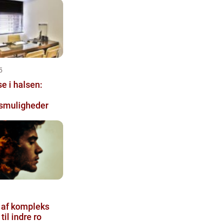
5
e i halsen:
smuligheder
 af kompleks
til indre ro