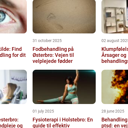
31 october 2025
02 august 202
ilde: Find
Fodbehandling på
Klumpfølels
ling for dit
Østerbro: Vejen til
Årsager og
velplejede fødder
behandling
01 july 2025
28 june 2025
sterbro:
Fysioterapi i Holstebro: En
Behandling
ndpleje og
guide til effektiv
ptsd: en vej 