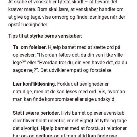
At skabe et venskab er første skridt – at bevare det
kræver mere. Børn skal lære, at venskaber handler om
at give og tage, vise omsorg og finde løsninger, når der
opstår uenigheder.
Tips til at styrke børns venskaber:
Tal om følelser.
Hjælp barnet med at sætte ord på
oplevelser: ”Hvordan føltes det, da din ven ikke ville
lege?” eller ”Hvordan tror du, din ven havde det, da du
sagde nej?”. Det udvikler empati og forståelse.
Lær konfliktløsning.
Forklar, at uenigheder er
naturlige, men at de kan løses med ord. Vis, hvordan
man kan finde kompromiser eller sige undskyld.
Støt i svære perioder.
Hvis barnet oplever uvenskab
eller bliver holdt udenfor, er det vigtigt at lytte og tage
det alvorligt. Hjælp barnet med at forstå, at relationer
har op- og nedture, og at man altid kan finde nye