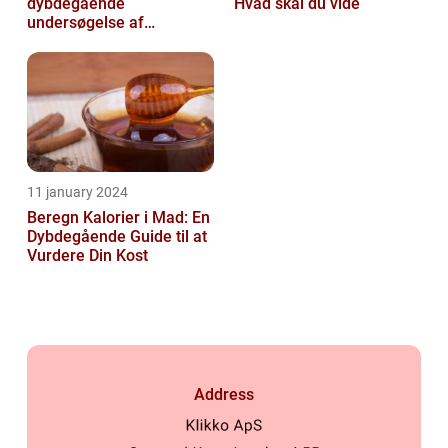
dybdegående
Hvad skal du vide
undersøgelse af
vigtigheden af et godt
helbred og den rigtige
er...
11 january 2024
Beregn Kalorier i Mad: En
Dybdegående Guide til at
Vurdere Din Kost
Address