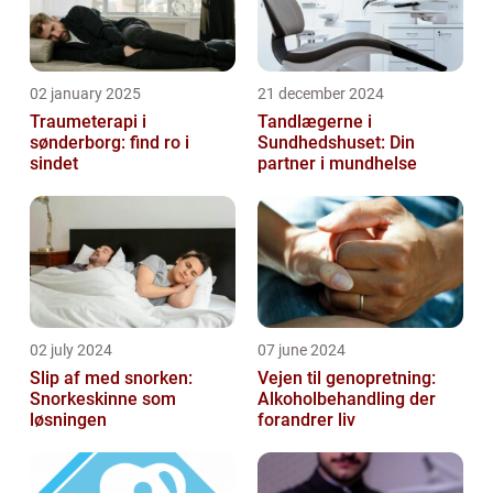
02 january 2025
21 december 2024
Traumeterapi i
Tandlægerne i
sønderborg: find ro i
Sundhedshuset: Din
sindet
partner i mundhelse
02 july 2024
07 june 2024
Slip af med snorken:
Vejen til genopretning:
Snorkeskinne som
Alkoholbehandling der
løsningen
forandrer liv