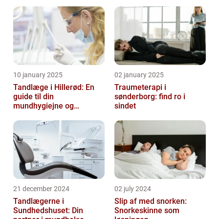
10 january 2025
02 january 2025
Tandlæge i Hillerød: En
Traumeterapi i
guide til din
sønderborg: find ro i
mundhygiejne og
sindet
tandpleje
21 december 2024
02 july 2024
Tandlægerne i
Slip af med snorken:
Sundhedshuset: Din
Snorkeskinne som