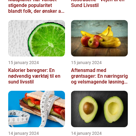
stigende popularitet
Sund Livsstil
blandt folk, der ønsker at
organisere og strukturere
deres...
15 january 2024
15 january 2024
Kalorier beregner: En
Aftensmad med
nødvendig værktøj til en
grøntsager: En næringsrig
sund livsstil
og velsmagende løsning
til en sund livsstil
14 january 2024
14 january 2024