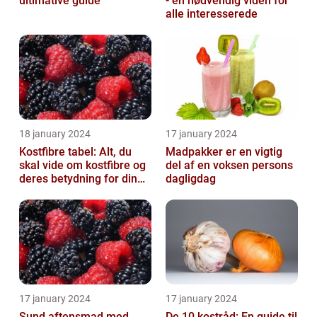
ultimative guide
- en nødvendig viden for
alle interesserede
18 january 2024
17 january 2024
Kostfibre tabel: Alt, du
Madpakker er en vigtig
skal vide om kostfibre og
del af en voksen persons
deres betydning for din
dagligdag
kost
17 january 2024
17 january 2024
Sund aftensmad med
De 10 kostråd: En guide til