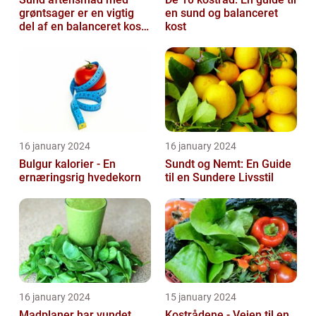
grøntsager er en vigtig
en sund og balanceret
del af en balanceret kost,
kost
der kan bidrage til at
forbedr...
16 january 2024
16 january 2024
Bulgur kalorier - En
Sundt og Nemt: En Guide
ernæringsrig hvedekorn
til en Sundere Livsstil
16 january 2024
15 january 2024
Madplaner har vundet
Kostrådene - Vejen til en