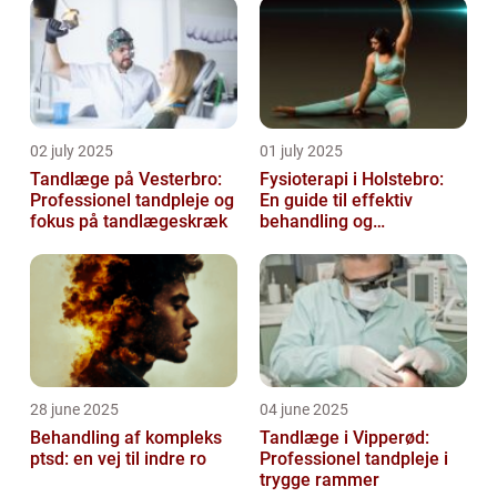
02 july 2025
01 july 2025
Tandlæge på Vesterbro:
Fysioterapi i Holstebro:
Professionel tandpleje og
En guide til effektiv
fokus på tandlægeskræk
behandling og
genoptræning
28 june 2025
04 june 2025
Behandling af kompleks
Tandlæge i Vipperød:
ptsd: en vej til indre ro
Professionel tandpleje i
trygge rammer