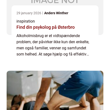
29 january 2026
Anders Winther
inspiration
Find din psykolog på Østerbro
Alkoholmisbrug er et vidtspændende
problem, der påvirker ikke kun den enkelte,
men også familier, venner og samfundet
som helhed. At søge hjælp og få effektiv
alkoholbehandling kan være afgørende for
at bryde afhængighedens destruktive
mønstre. I den...