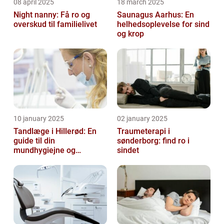
08 april 2025
18 march 2025
Night nanny: Få ro og
Saunagus Aarhus: En
overskud til familielivet
helhedsoplevelse for sind
og krop
10 january 2025
02 january 2025
Tandlæge i Hillerød: En
Traumeterapi i
guide til din
sønderborg: find ro i
mundhygiejne og
sindet
tandpleje