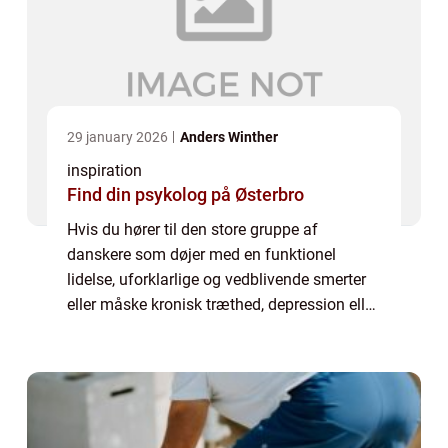
29 january 2026
Anders Winther
inspiration
Find din psykolog på Østerbro
Hvis du hører til den store gruppe af
danskere som døjer med en funktionel
lidelse, uforklarlige og vedblivende smerter
eller måske kronisk træthed, depression eller
angst, har du brug for en blid
behandlingsform. Og her kan kranio sakral
terapi med ...