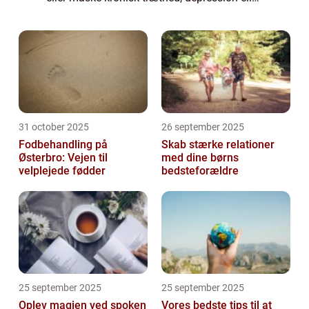
angst, har du brug for en blid
behandlingsform. Og her kan kranio sakral
terapi med ...
31 october 2025
26 september 2025
Fodbehandling på
Skab stærke relationer
Østerbro: Vejen til
med dine børns
velplejede fødder
bedsteforældre
25 september 2025
25 september 2025
Oplev magien ved spoken
Vores bedste tips til at