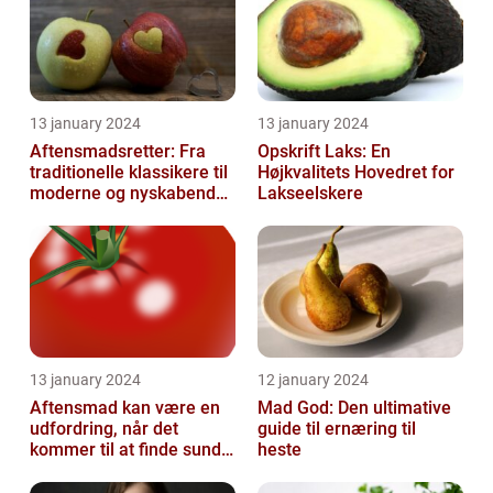
13 january 2024
13 january 2024
Aftensmadsretter: Fra
Opskrift Laks: En
traditionelle klassikere til
Højkvalitets Hovedret for
moderne og nyskabende
Lakseelskere
variationer
13 january 2024
12 january 2024
Aftensmad kan være en
Mad God: Den ultimative
udfordring, når det
guide til ernæring til
kommer til at finde sunde
heste
og nærende måltider, der
samtidi...