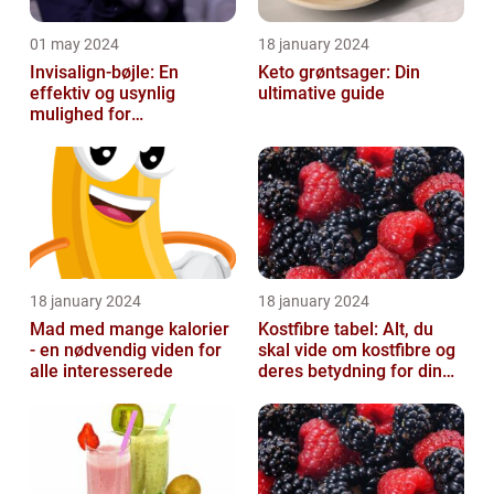
01 may 2024
18 january 2024
Invisalign-bøjle: En
Keto grøntsager: Din
effektiv og usynlig
ultimative guide
mulighed for
tandregulering
18 january 2024
18 january 2024
Mad med mange kalorier
Kostfibre tabel: Alt, du
- en nødvendig viden for
skal vide om kostfibre og
alle interesserede
deres betydning for din
kost