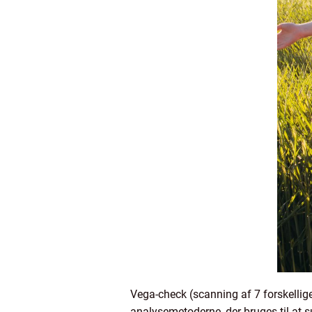
Vega-check (scanning af 7 forskellig
analysemetoderne, der bruges til at 