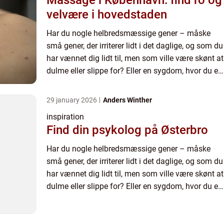
Massage i København: find ro og
velvære i hovedstaden
Har du nogle helbredsmæssige gener – måske
små gener, der irriterer lidt i det daglige, og som du
har vænnet dig lidt til, men som ville være skønt at
dulme eller slippe for? Eller en sygdom, hvor du er
inte...
29 january 2026
Anders Winther
inspiration
Find din psykolog på Østerbro
Har du nogle helbredsmæssige gener – måske
små gener, der irriterer lidt i det daglige, og som du
har vænnet dig lidt til, men som ville være skønt at
dulme eller slippe for? Eller en sygdom, hvor du er
inte...