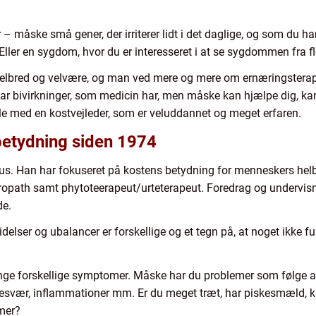
måske små gener, der irriterer lidt i det daglige, og som du har 
 Eller en sygdom, hvor du er interesseret i at se sygdommen fra f
elbred og velvære, og man ved mere og mere om ernæringsterapi. 
r bivirkninger, som medicin har, men måske kan hjælpe dig, kan
ale med en kostvejleder, som er veluddannet og meget erfaren.
etydning siden 1974
hus. Han har fokuseret på kostens betydning for menneskers hel
opath samt phytoteerapeut/urteterapeut. Foredrag og undervisn
de.
delser og ubalancer er forskellige og et tegn på, at noget ikke f
e forskellige symptomer. Måske har du problemer som følge a
esbesvær, inflammationer mm. Er du meget træt, har piskesmæld, kn
mer?