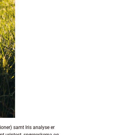
oner) samt Iris analyse er
amt urintest, spørgeskema og