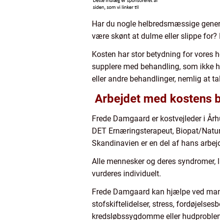
Har du nogle helbredsmæssige gener – 
være skønt at dulme eller slippe for?
Kosten har stor betydning for vores h
supplere med behandling, som ikke ha
eller andre behandlinger, nemlig at t
Arbejdet med kostens b
Frede Damgaard er kostvejleder i År
DET Ernæringsterapeut, Biopat/Natur
Skandinavien er en del af hans arbej
Alle mennesker og deres syndromer, li
vurderes individuelt.
Frede Damgaard kan hjælpe ved mang
stofskiftelidelser, stress, fordøjels
kredsløbssygdomme eller hudproble