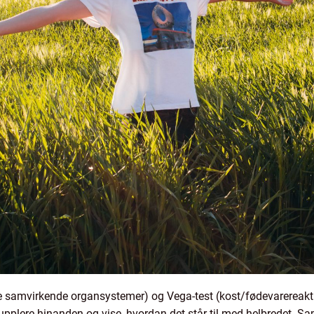
e samvirkende organsystemer) og Vega-test (kost/fødevarereakti
supplere hinanden og vise, hvordan det står til med helbredet. S