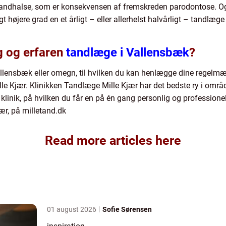
andhalse, som er konsekvensen af fremskreden parodontose. O
gt højere grad en et årligt – eller allerhelst halvårligt – tandl
ig og erfaren
tandlæge i Vallensbæk
?
Vallensbæk eller omegn, til hvilken du kan henlægge dine regel
lle Kjær. Klinikken Tandlæge Mille Kjær har det bedste ry i om
linik, på hvilken du får en på én gang personlig og profession
ær, på milletand.dk
Read more articles here
01 august 2026
Sofie Sørensen