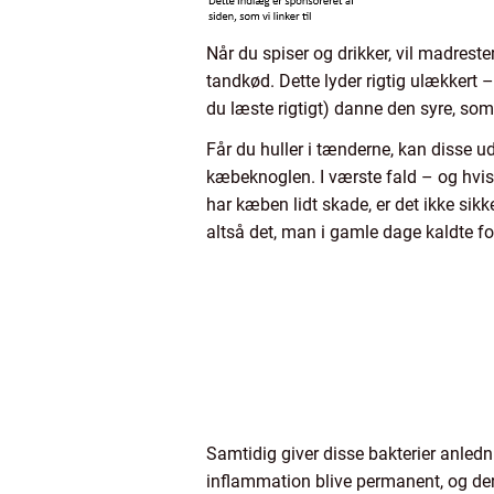
Når du spiser og drikker, vil madres
tandkød. Dette lyder rigtig ulækkert – 
du læste rigtigt) danne den syre, som
Får du huller i tænderne, kan disse ud
kæbeknoglen. I værste fald – og hvis t
har kæben lidt skade, er det ikke sik
altså det, man i gamle dage kaldte for
Samtidig giver disse bakterier anled
inflammation blive permanent, og derm