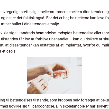
ter uvægerligt sætte sig i mellemrummene mellem dine tænder o
og det er det faktisk også. For det er her, bakterierne kan leve fo
 ætser huller i dine tænders emalje.
vikle sig til tandrods betændelse, rodspids betændelse eller tandb
ilstanden får lov at forblive ubehandlet – kan du risikere at sku
kert, at disse tænder kan erstattes af et implantat, hvorfor du m
 et gebis.
ning til betændelses tilstande, som kroppen selv forsøger at be
ed udvikle sig til parodontose. Din skoletandplejer har sikkert v