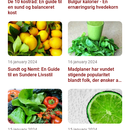
De 10 kostråd: En guide til
Bulgur kalorier - En
en sund og balanceret
ernæringsrig hvedekorn
kost
16 january 2024
16 january 2024
Sundt og Nemt: En Guide
Madplaner har vundet
til en Sundere Livsstil
stigende popularitet
blandt folk, der ønsker at
organisere og strukturere
deres...
15 january 2024
15 january 2024