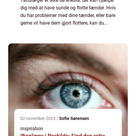
Tandlæger er ikke de eneste, der kan hjælpe
dig med at have sunde og flotte tænder. Hvis
du har problemer med dine tænder, eller bare
gerne vil have dem gjort flottere, kan du
også gå til en tandtekniker. Tandteknikere
udfører forskellige opgaver alt...
02 november 2025
Sofie Sørensen
inspiration
Øjenlæge i Roskilde: Find den rette