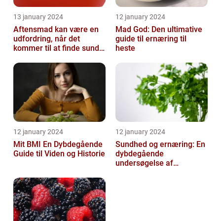
13 january 2024
12 january 2024
Aftensmad kan være en
Mad God: Den ultimative
udfordring, når det
guide til ernæring til
kommer til at finde sunde
heste
og nærende måltider, der
samtidi...
12 january 2024
12 january 2024
Mit BMI En Dybdegående
Sundhed og ernæring: En
Guide til Viden og Historie
dybdegående
undersøgelse af
vigtigheden af et godt
helbred og den rigtige
er...