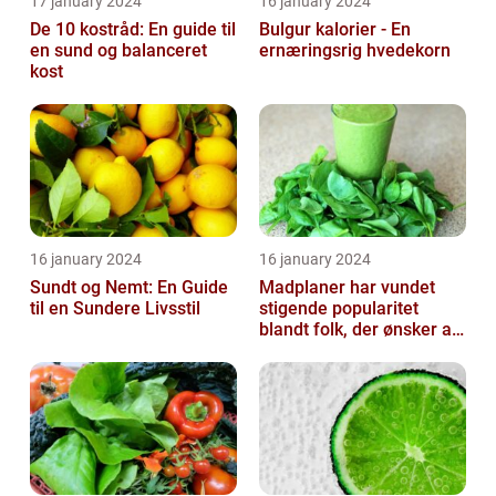
17 january 2024
16 january 2024
De 10 kostråd: En guide til
Bulgur kalorier - En
en sund og balanceret
ernæringsrig hvedekorn
kost
16 january 2024
16 january 2024
Sundt og Nemt: En Guide
Madplaner har vundet
til en Sundere Livsstil
stigende popularitet
blandt folk, der ønsker at
organisere og strukturere
deres...