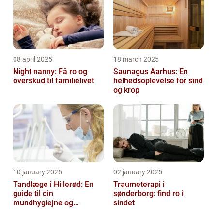
08 april 2025
18 march 2025
Night nanny: Få ro og
Saunagus Aarhus: En
overskud til familielivet
helhedsoplevelse for sind
og krop
10 january 2025
02 january 2025
Tandlæge i Hillerød: En
Traumeterapi i
guide til din
sønderborg: find ro i
mundhygiejne og
sindet
tandpleje