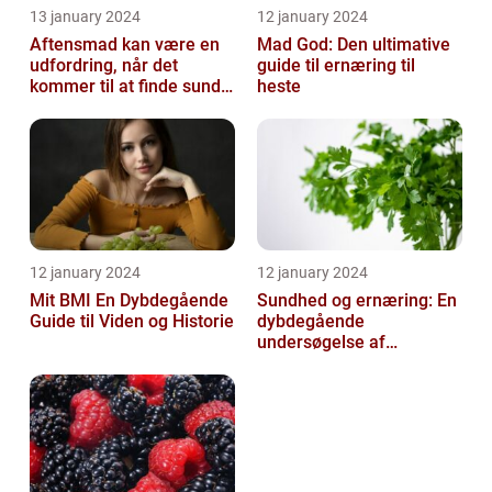
13 january 2024
12 january 2024
Aftensmad kan være en
Mad God: Den ultimative
udfordring, når det
guide til ernæring til
kommer til at finde sunde
heste
og nærende måltider, der
samtidi...
12 january 2024
12 january 2024
Mit BMI En Dybdegående
Sundhed og ernæring: En
Guide til Viden og Historie
dybdegående
undersøgelse af
vigtigheden af et godt
helbred og den rigtige
er...