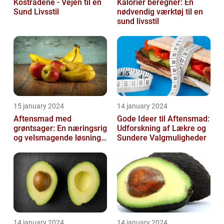
Kostrådene - Vejen til en
Kalorier beregner: En
Sund Livsstil
nødvendig værktøj til en
sund livsstil
15 january 2024
14 january 2024
Aftensmad med
Gode Ideer til Aftensmad:
grøntsager: En næringsrig
Udforskning af Lækre og
og velsmagende løsning
Sundere Valgmuligheder
til en sund livsstil
14 january 2024
14 january 2024