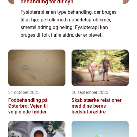
behandling for dit syn
Fysioterapi er en type behandling, der bruges
til at hjælpe folk med mobilitetsproblemer,
smertelindring og heling. Fysioterapi kan
bruges til folk i alle aldre, der er blevet
skadet eller har med sygdom at gøre. En
fysioterapeut er en sundhedsperson...
31 october 2025
26 september 2025
Fodbehandling på
Skab stærke relationer
Østerbro: Vejen til
med dine børns
velplejede fødder
bedsteforældre