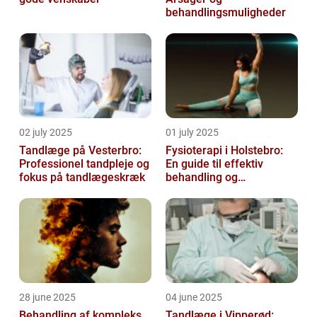
behandlingsmuligheder
02 july 2025
01 july 2025
Tandlæge på Vesterbro:
Fysioterapi i Holstebro:
Professionel tandpleje og
En guide til effektiv
fokus på tandlægeskræk
behandling og
genoptræning
28 june 2025
04 june 2025
Behandling af kompleks
Tandlæge i Vipperød: