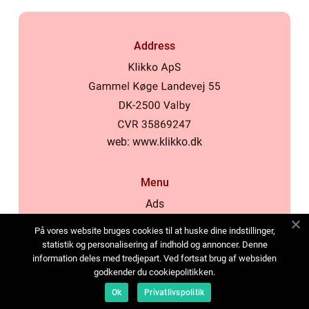
Address
web:
www.klikko.dk
Menu
Ads
About Us
På vores website bruges cookies til at huske dine indstillinger,
Cookies
statistik og personalisering af indhold og annoncer. Denne
information deles med tredjepart. Ved fortsat brug af websiden
Contact
godkender du cookiepolitikken.
Sitemap
Ok
Privatlivspolitik