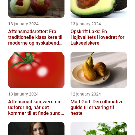
13 january 2024
13 january 2024
Aftensmadsretter: Fra
Opskrift Laks: En
traditionelle klassikere til
Højkvalitets Hovedret for
moderne og nyskabende
Lakseelskere
variationer
13 january 2024
12 january 2024
Aftensmad kan være en
Mad God: Den ultimative
udfordring, når det
guide til ernæring til
kommer til at finde sunde
heste
og nærende måltider, der
samtidi...