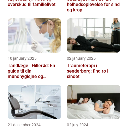
overskud til familielivet
helhedsoplevelse for sind
og krop
10 january 2025
02 january 2025
Tandlæge i Hillerød: En
Traumeterapi i
guide til din
sønderborg: find ro i
mundhygiejne og
sindet
tandpleje
21 december 2024
02 july 2024