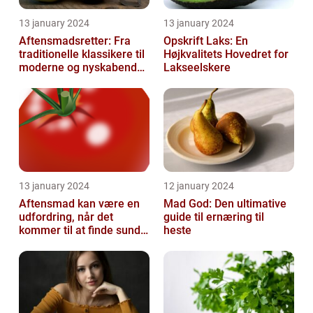
13 january 2024
13 january 2024
Aftensmadsretter: Fra
Opskrift Laks: En
traditionelle klassikere til
Højkvalitets Hovedret for
moderne og nyskabende
Lakseelskere
variationer
13 january 2024
12 january 2024
Aftensmad kan være en
Mad God: Den ultimative
udfordring, når det
guide til ernæring til
kommer til at finde sunde
heste
og nærende måltider, der
samtidi...