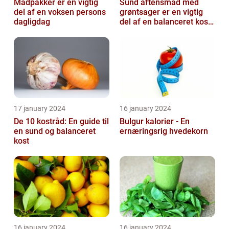
Madpakker er en vigtig
Sund aftensmad med
del af en voksen persons
grøntsager er en vigtig
dagligdag
del af en balanceret kost,
der kan bidrage til at
forbedr...
17 january 2024
16 january 2024
De 10 kostråd: En guide til
Bulgur kalorier - En
en sund og balanceret
ernæringsrig hvedekorn
kost
16 january 2024
16 january 2024