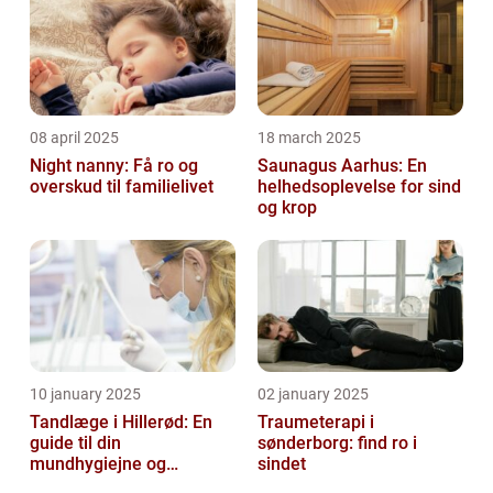
08 april 2025
18 march 2025
Night nanny: Få ro og
Saunagus Aarhus: En
overskud til familielivet
helhedsoplevelse for sind
og krop
10 january 2025
02 january 2025
Tandlæge i Hillerød: En
Traumeterapi i
guide til din
sønderborg: find ro i
mundhygiejne og
sindet
tandpleje