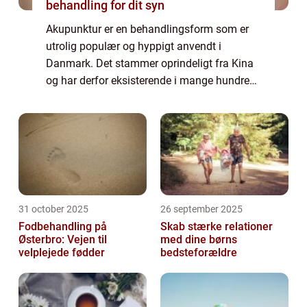
behandling for dit syn
Akupunktur er en behandlingsform som er
utrolig populær og hyppigt anvendt i
Danmark. Det stammer oprindeligt fra Kina
og har derfor eksisterende i mange hundrede
år. Her brugte mange akupunktur til at
behandle mange former for sygdomme og
lidelser b...
31 october 2025
26 september 2025
Fodbehandling på
Skab stærke relationer
Østerbro: Vejen til
med dine børns
velplejede fødder
bedsteforældre