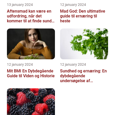
13 january 2024
12 january 2024
Aftensmad kan være en
Mad God: Den ultimative
udfordring, når det
guide til ernæring til
kommer til at finde sunde
heste
og nærende måltider, der
samtidi...
12 january 2024
12 january 2024
Mit BMI En Dybdegående
Sundhed og ernæring: En
Guide til Viden og Historie
dybdegående
undersøgelse af
vigtigheden af et godt
helbred og den rigtige
er...