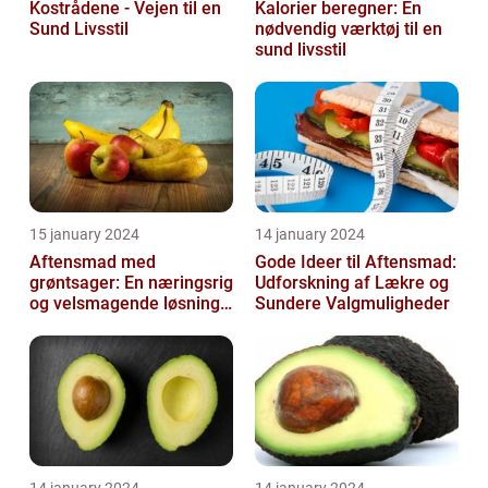
Kostrådene - Vejen til en
Kalorier beregner: En
Sund Livsstil
nødvendig værktøj til en
sund livsstil
15 january 2024
14 january 2024
Aftensmad med
Gode Ideer til Aftensmad:
grøntsager: En næringsrig
Udforskning af Lækre og
og velsmagende løsning
Sundere Valgmuligheder
til en sund livsstil
14 january 2024
14 january 2024