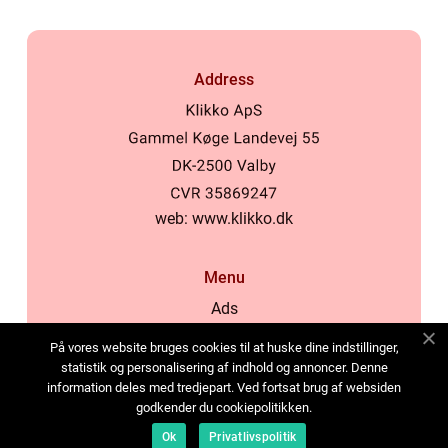
Address
web:
www.klikko.dk
Menu
Ads
About Us
På vores website bruges cookies til at huske dine indstillinger,
Cookies
statistik og personalisering af indhold og annoncer. Denne
information deles med tredjepart. Ved fortsat brug af websiden
Contact
godkender du cookiepolitikken.
Sitemap
Ok
Privatlivspolitik