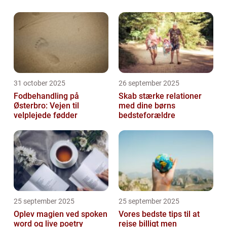
fra videnskabens skatkammer. Desværre har
de en ten...
31 october 2025
26 september 2025
Fodbehandling på
Skab stærke relationer
Østerbro: Vejen til
med dine børns
velplejede fødder
bedsteforældre
25 september 2025
25 september 2025
Oplev magien ved spoken
Vores bedste tips til at
word og live poetry
rejse billigt men