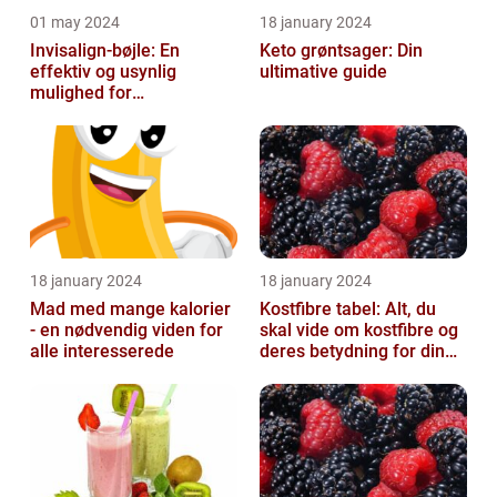
01 may 2024
18 january 2024
Invisalign-bøjle: En
Keto grøntsager: Din
effektiv og usynlig
ultimative guide
mulighed for
tandregulering
18 january 2024
18 january 2024
Mad med mange kalorier
Kostfibre tabel: Alt, du
- en nødvendig viden for
skal vide om kostfibre og
alle interesserede
deres betydning for din
kost