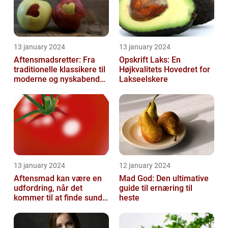
13 january 2024
13 january 2024
Aftensmadsretter: Fra
Opskrift Laks: En
traditionelle klassikere til
Højkvalitets Hovedret for
moderne og nyskabende
Lakseelskere
variationer
13 january 2024
12 january 2024
Aftensmad kan være en
Mad God: Den ultimative
udfordring, når det
guide til ernæring til
kommer til at finde sunde
heste
og nærende måltider, der
samtidi...