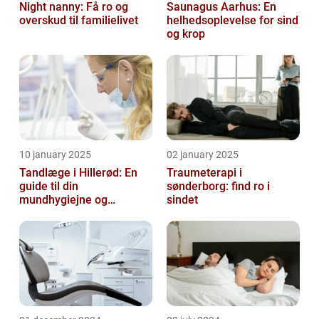
Night nanny: Få ro og
Saunagus Aarhus: En
overskud til familielivet
helhedsoplevelse for sind
og krop
10 january 2025
02 january 2025
Tandlæge i Hillerød: En
Traumeterapi i
guide til din
sønderborg: find ro i
mundhygiejne og
sindet
tandpleje