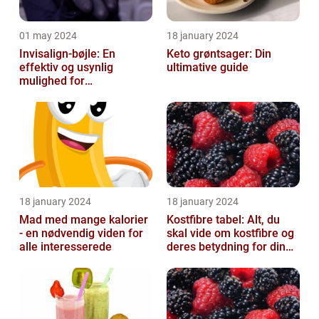
01 may 2024
18 january 2024
Invisalign-bøjle: En
Keto grøntsager: Din
effektiv og usynlig
ultimative guide
mulighed for
tandregulering
18 january 2024
18 january 2024
Mad med mange kalorier
Kostfibre tabel: Alt, du
- en nødvendig viden for
skal vide om kostfibre og
alle interesserede
deres betydning for din
kost