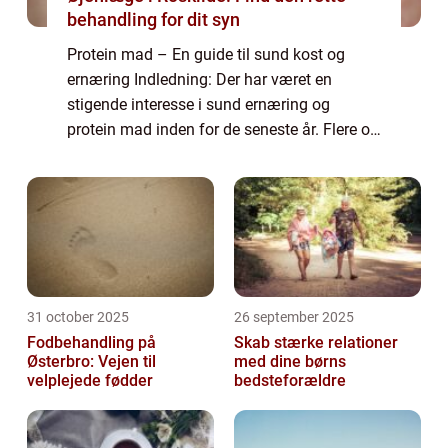
behandling for dit syn
Protein mad – En guide til sund kost og
ernæring Indledning: Der har været en
stigende interesse i sund ernæring og
protein mad inden for de seneste år. Flere og
flere mennesker vælger at integrere proteiner
i deres daglige kost for at opnå sun...
31 october 2025
26 september 2025
Fodbehandling på
Skab stærke relationer
Østerbro: Vejen til
med dine børns
velplejede fødder
bedsteforældre