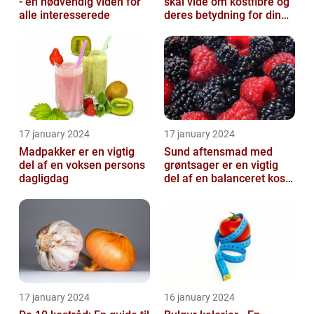
- en nødvendig viden for
skal vide om kostfibre og
alle interesserede
deres betydning for din
kost
17 january 2024
17 january 2024
Madpakker er en vigtig
Sund aftensmad med
del af en voksen persons
grøntsager er en vigtig
dagligdag
del af en balanceret kost,
der kan bidrage til at
forbedr...
17 january 2024
16 january 2024