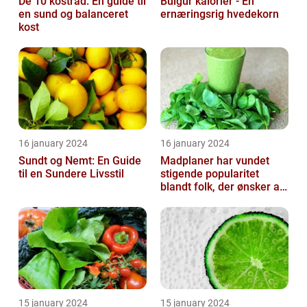
De 10 kostråd: En guide til
Bulgur kalorier - En
en sund og balanceret
ernæringsrig hvedekorn
kost
16 january 2024
16 january 2024
Sundt og Nemt: En Guide
Madplaner har vundet
til en Sundere Livsstil
stigende popularitet
blandt folk, der ønsker at
organisere og strukturere
deres...
15 january 2024
15 january 2024