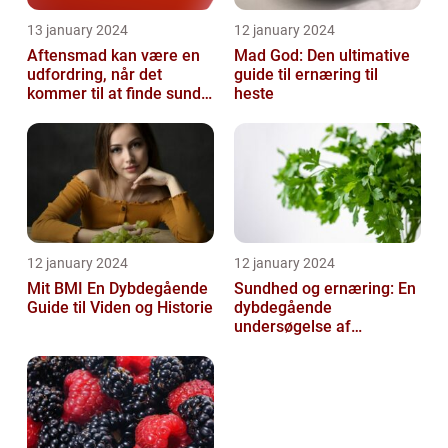
13 january 2024
12 january 2024
Aftensmad kan være en
Mad God: Den ultimative
udfordring, når det
guide til ernæring til
kommer til at finde sunde
heste
og nærende måltider, der
samtidi...
12 january 2024
12 january 2024
Mit BMI En Dybdegående
Sundhed og ernæring: En
Guide til Viden og Historie
dybdegående
undersøgelse af
vigtigheden af et godt
helbred og den rigtige
er...