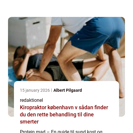
flere mennesker vælger at integrere proteiner
i deres daglige kost for at opnå sun...
15 january 2026
Albert Pilgaard
redaktionel
Kiropraktor københavn v sådan finder
du den rette behandling til dine
smerter
Protein mad – En guide til sund kost og