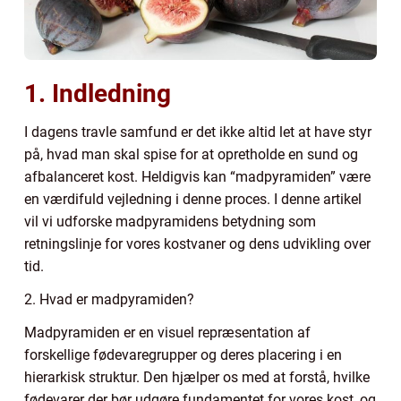
1. Indledning
I dagens travle samfund er det ikke altid let at have styr
på, hvad man skal spise for at opretholde en sund og
afbalanceret kost. Heldigvis kan “madpyramiden” være
en værdifuld vejledning i denne proces. I denne artikel
vil vi udforske madpyramidens betydning som
retningslinje for vores kostvaner og dens udvikling over
tid.
2. Hvad er madpyramiden?
Madpyramiden er en visuel repræsentation af
forskellige fødevaregrupper og deres placering i en
hierarkisk struktur. Den hjælper os med at forstå, hvilke
fødevarer der bør udgøre fundamentet for vores kost, og