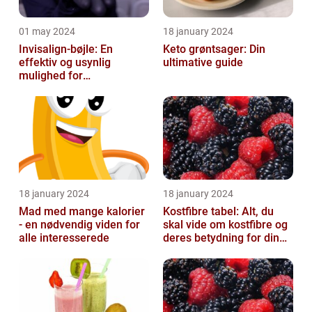
01 may 2024
18 january 2024
Invisalign-bøjle: En
Keto grøntsager: Din
effektiv og usynlig
ultimative guide
mulighed for
tandregulering
18 january 2024
18 january 2024
Mad med mange kalorier
Kostfibre tabel: Alt, du
- en nødvendig viden for
skal vide om kostfibre og
alle interesserede
deres betydning for din
kost