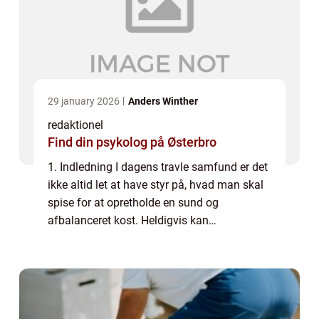
29 january 2026
Anders Winther
redaktionel
Find din psykolog på Østerbro
1. Indledning I dagens travle samfund er det
ikke altid let at have styr på, hvad man skal
spise for at opretholde en sund og
afbalanceret kost. Heldigvis kan
“madpyramiden” være en værdifuld
vejledning i denne proces. I denne artikel
vil...