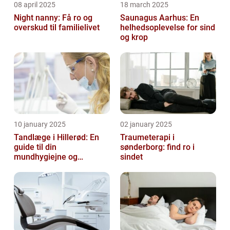
08 april 2025
18 march 2025
Night nanny: Få ro og
Saunagus Aarhus: En
overskud til familielivet
helhedsoplevelse for sind
og krop
10 january 2025
02 january 2025
Tandlæge i Hillerød: En
Traumeterapi i
guide til din
sønderborg: find ro i
mundhygiejne og
sindet
tandpleje