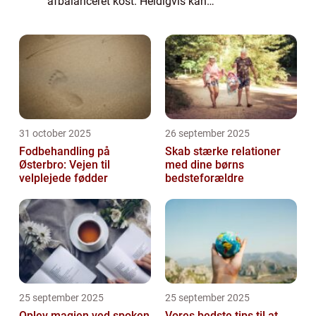
afbalanceret kost. Heldigvis kan
“madpyramiden” være en værdifuld
vejledning i denne proces. I denne artikel
vil...
31 october 2025
26 september 2025
Fodbehandling på
Skab stærke relationer
Østerbro: Vejen til
med dine børns
velplejede fødder
bedsteforældre
25 september 2025
25 september 2025
Oplev magien ved spoken
Vores bedste tips til at