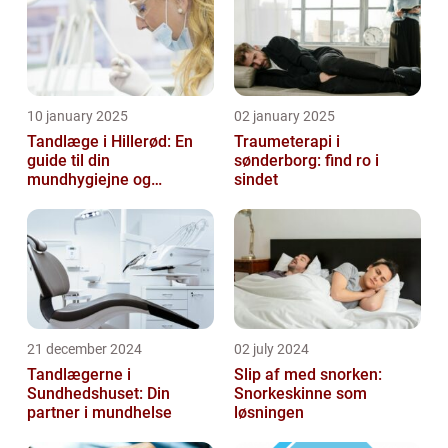
10 january 2025
02 january 2025
Tandlæge i Hillerød: En
Traumeterapi i
guide til din
sønderborg: find ro i
mundhygiejne og
sindet
tandpleje
21 december 2024
02 july 2024
Tandlægerne i
Slip af med snorken:
Sundhedshuset: Din
Snorkeskinne som
partner i mundhelse
løsningen