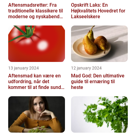
Aftensmadsretter: Fra
Opskrift Laks: En
traditionelle klassikere til
Højkvalitets Hovedret for
moderne og nyskabende
Lakseelskere
variationer
13 january 2024
12 january 2024
Aftensmad kan være en
Mad God: Den ultimative
udfordring, når det
guide til ernæring til
kommer til at finde sunde
heste
og nærende måltider, der
samtidi...