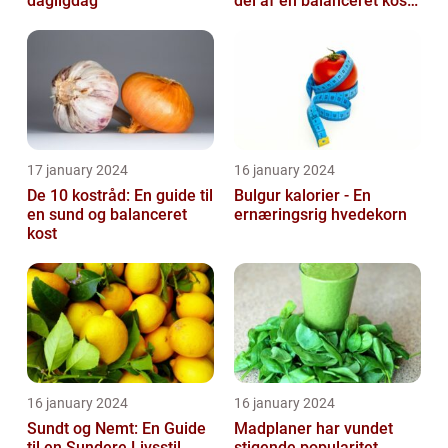
dagligdag
del af en balanceret kost,
der kan bidrage til at
forbedr...
17 january 2024
16 january 2024
De 10 kostråd: En guide til
Bulgur kalorier - En
en sund og balanceret
ernæringsrig hvedekorn
kost
16 january 2024
16 january 2024
Sundt og Nemt: En Guide
Madplaner har vundet
til en Sundere Livsstil
stigende popularitet