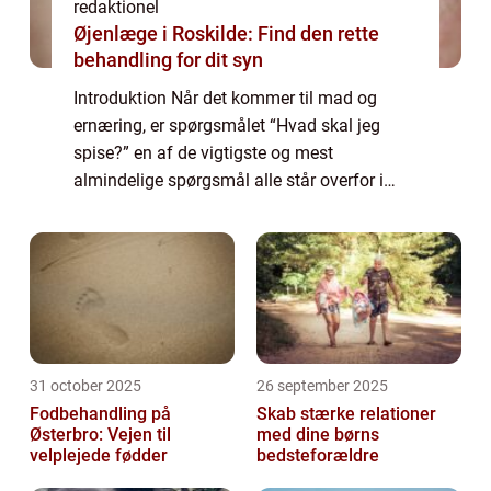
redaktionel
Øjenlæge i Roskilde: Find den rette
behandling for dit syn
Introduktion Når det kommer til mad og
ernæring, er spørgsmålet “Hvad skal jeg
spise?” en af de vigtigste og mest
almindelige spørgsmål alle står overfor i
deres daglige liv. Uanset om du er en ivrig
hesteentusiast eller en almindelig ryt...
31 october 2025
26 september 2025
Fodbehandling på
Skab stærke relationer
Østerbro: Vejen til
med dine børns
velplejede fødder
bedsteforældre