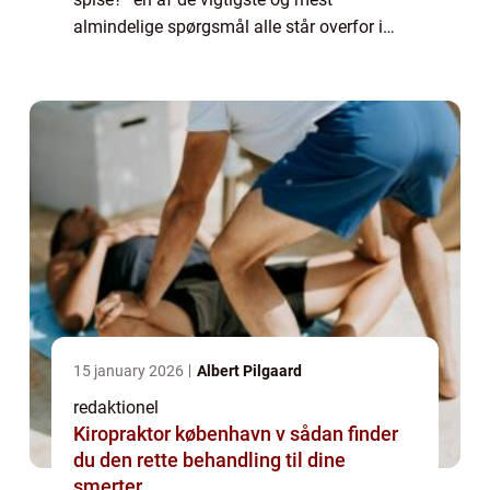
almindelige spørgsmål alle står overfor i
deres daglige liv. Uanset om du er en ivrig
hesteentusiast eller en almindelig ryt...
15 january 2026
Albert Pilgaard
redaktionel
Kiropraktor københavn v sådan finder
du den rette behandling til dine
smerter