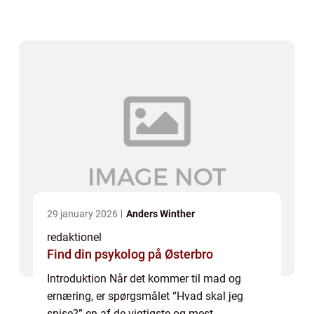
deres daglige liv. Uanset om du er en ivrig
hesteentusiast eller en almindelig ryt...
29 january 2026
Anders Winther
redaktionel
Find din psykolog på Østerbro
Introduktion Når det kommer til mad og
ernæring, er spørgsmålet “Hvad skal jeg
spise?” en af de vigtigste og mest