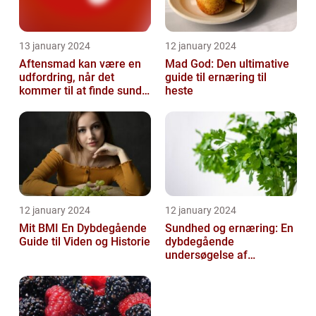
13 january 2024
12 january 2024
Aftensmad kan være en
Mad God: Den ultimative
udfordring, når det
guide til ernæring til
kommer til at finde sunde
heste
og nærende måltider, der
samtidi...
12 january 2024
12 january 2024
Mit BMI En Dybdegående
Sundhed og ernæring: En
Guide til Viden og Historie
dybdegående
undersøgelse af
vigtigheden af et godt
helbred og den rigtige
er...