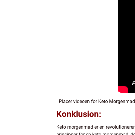
: Placer videoen for Keto Morgenmad 
Konklusion:
Keto morgenmad er en revolutioneren
principper for en keto morgenmad, den