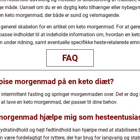
ge måde. Uanset om du er en dygtig keto tilhænger eller nybegyn
 en keto morgenmad, der både er sund og velsmagende.
generel skabelon for en artikel om keto morgenmad. For at gøre 
tilpasse indholdet til at indeholde information om, hvordan en 
 under ridning, samt eventuelle specifikke heste-relaterede emn
FAQ
spise morgenmad på en keto diæt?
intermittent fasting og springer morgenmaden over. Det er dog in
 at lave en keto morgenmad, der passer til dine behov.
orgenmad hjælpe mig som hesteentusiast 
dratindhold og højt fedtindhold kan hjælpe med at stabilisere
n være fordelagtigt for ryttere, der har brug for langvarig og stab