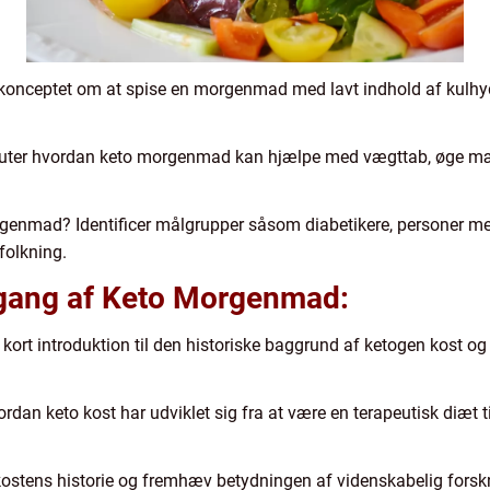
onceptet om at spise en morgenmad med lavt indhold af kulhydr
uter hvordan keto morgenmad kan hjælpe med vægttab, øge mæt
rgenmad? Identificer målgrupper såsom diabetikere, personer m
folkning.
mgang af Keto Morgenmad:
kort introduktion til den historiske baggrund af ketogen kost og
rdan keto kost har udviklet sig fra at være en terapeutisk diæt t
 kostens historie og fremhæv betydningen af videnskabelig forskn