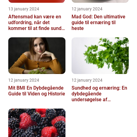
13 january 2024
12 january 2024
Aftensmad kan være en
Mad God: Den ultimative
udfordring, når det
guide til ernæring til
kommer til at finde sunde
heste
og nærende måltider, der
samtidi...
12 january 2024
12 january 2024
Mit BMI En Dybdegående
Sundhed og ernæring: En
Guide til Viden og Historie
dybdegående
undersøgelse af
vigtigheden af et godt
helbred og den rigtige
er...