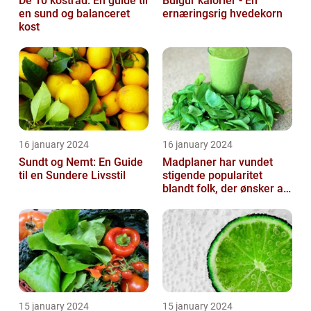
De 10 kostråd: En guide til
Bulgur kalorier - En
en sund og balanceret
ernæringsrig hvedekorn
kost
16 january 2024
16 january 2024
Sundt og Nemt: En Guide
Madplaner har vundet
til en Sundere Livsstil
stigende popularitet
blandt folk, der ønsker at
organisere og strukturere
deres...
15 january 2024
15 january 2024