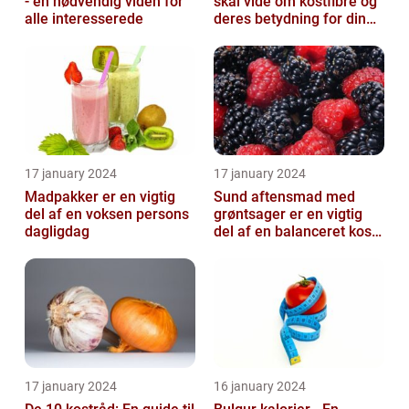
- en nødvendig viden for
skal vide om kostfibre og
alle interesserede
deres betydning for din
kost
17 january 2024
17 january 2024
Madpakker er en vigtig
Sund aftensmad med
del af en voksen persons
grøntsager er en vigtig
dagligdag
del af en balanceret kost,
der kan bidrage til at
forbedr...
17 january 2024
16 january 2024