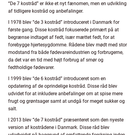
“De 7 kostråd” er ikke et nyt fænomen, men en udvikling
af tidligere kostråd og anbefalinger.
I 1978 blev “de 3 kostråd” introduceret i Danmark for
første gang. Disse kostråd fokuserede primært på at
begrænse indtaget af fedt, især mættet fedt, for at
forebygge hjertesygdomme. Rådene blev mødt med stor
modstand fra både fødevareindustrien og forbrugerne,
da det var en tid med højt forbrug af smør og
fedtholdige fødevarer.
I 1999 blev “de 6 kostråd” introduceret som en
opdatering af de oprindelige kostråd. Disse råd blev
udvidet for at inkludere anbefalinger om at spise mere
frugt og grøntsager samt at undgå for meget sukker og
salt.
I 2013 blev “de 7 kostråd” præsenteret som den nyeste
version af kostrådene i Danmark. Disse råd blev
udarbejdet på baggrund af omfattende forskning inden