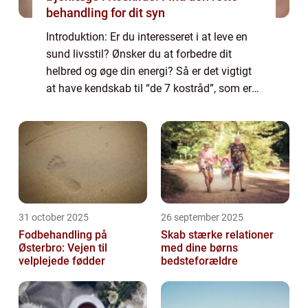
behandling for dit syn
Introduktion: Er du interesseret i at leve en
sund livsstil? Ønsker du at forbedre dit
helbred og øge din energi? Så er det vigtigt
at have kendskab til “de 7 kostråd”, som er
en samling af grundlæggende principper for
en sund kost. Disse...
31 october 2025
26 september 2025
Fodbehandling på
Skab stærke relationer
Østerbro: Vejen til
med dine børns
velplejede fødder
bedsteforældre