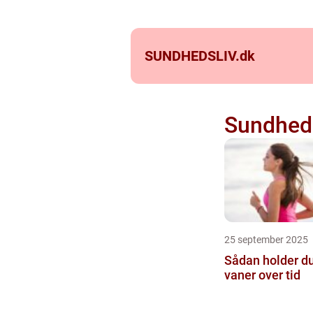
SUNDHEDSLIV.
dk
Sundhed
25 september 2025
Sådan holder du
vaner over tid