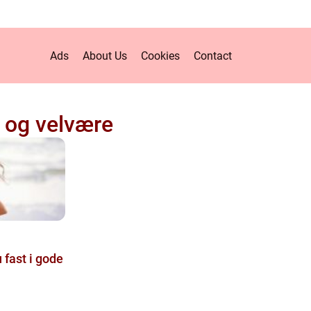
Ads
About Us
Cookies
Contact
 og velvære
 fast i gode